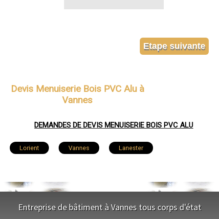
Devis Menuiserie Bois PVC Alu à
Vannes
DEMANDES DE DEVIS MENUISERIE BOIS PVC ALU
Lorient
Vannes
Lanester
Ploemeur
Hennebont
Pontivy
Auray
Guidel
Saint-Avé
Quéven
Entreprise de bâtiment à Vannes tous corps d'état
Ploërmel
Larmor-Plage
Séné