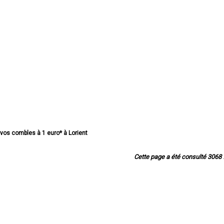
e vos combles à 1 euro* à Lorient
e vos combles à 1 euro* à Vannes
 vos combles à 1 euro* à Lanester
Cette page a été consulté 3068 f
 vos combles à 1 euro* à Ploemeur
 vos combles à 1 euro* à Hennebont
e vos combles à 1 euro* à Pontivy
de vos combles à 1 euro* à Auray
e vos combles à 1 euro* à Guidel
 vos combles à 1 euro* à Saint-Avé
e vos combles à 1 euro* à Quéven
 vos combles à 1 euro* à Ploërmel