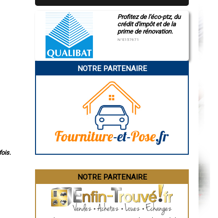
Profitez de l'éco-ptz, du
crédit d'impôt et de la
prime de rénovation.
N°E157671
NOTRE PARTENAIRE
ois.
NOTRE PARTENAIRE