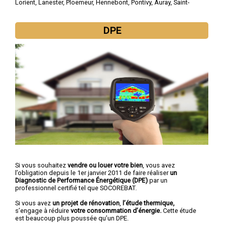
Lorient
,
Lanester
,
Ploemeur
,
Hennebont
,
Pontivy
,
Auray
,
Saint-
Avé
,
Guidel
,
Quéven
DPE
Si vous souhaitez
vendre ou louer votre bien
, vous avez
l’obligation depuis le 1er janvier 2011 de faire réaliser
un
Diagnostic de Performance Énergétique (DPE)
par un
professionnel certifié tel que SOCOREBAT.
Si vous avez
un projet de rénovation
,
l’étude thermique,
s’engage à réduire
votre consommation d’énergie.
Cette étude
est beaucoup plus poussée qu’un DPE.