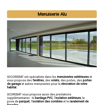
Nous intervenons aussi dans les villes suivantes :
Vannes
,
Menuiserie Alu
Lorient
,
Lanester
,
Ploemeur
,
Hennebont
,
Pontivy
,
Auray
,
Saint-
Avé
,
Guidel
,
Quéven
SOCOREBAT est spécialiste dans les
menuiseries extérieures
et
vous propose des
fenêtres
, des
volets
, des portes, des
portes
de garage
et autres menuiseries pour la
rénovation de votre
habitat
.
SCOREBAT vous propose aussi des prestations
supplémentaires : le
bardage PVC
, l'
isolation extérieure
, la
pose de
parquet
, l'
isolation des combles
et le
ravalement de
façades
.