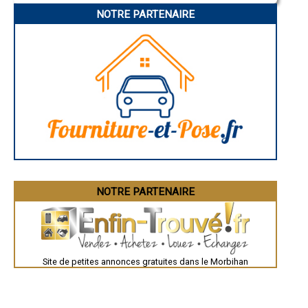
- Ouverture de mur en pierre, béton à Le Palais
NOTRE PARTENAIRE
- Ouverture de mur en pierre, béton à Ploemel
- Ouverture de mur en pierre, béton à Péaule
- Ouverture de mur en pierre, béton à Guégon
- Ouverture de mur en pierre, béton à Plougoumelen
- Ouverture de mur en pierre, béton à Plumelin
- Ouverture de mur en pierre, béton à La Gacilly
- Ouverture de mur en pierre, béton à Guiscriff
- Ouverture de mur en pierre, béton à Sainte-Anne-d'Auray
- Ouverture de mur en pierre, béton à Bréhan
- Ouverture de mur en pierre, béton à Bubry
- Ouverture de mur en pierre, béton à Noyal-Muzillac
- Ouverture de mur en pierre, béton à Groix
- Ouverture de mur en pierre, béton à Saint-Dolay
- Ouverture de mur en pierre, béton à Arzon
- Ouverture de mur en pierre, béton à Bono
NOTRE PARTENAIRE
- Ouverture de mur en pierre, béton à Saint-Pierre-Quiberon
- Ouverture de mur en pierre, béton à Colpo
- Ouverture de mur en pierre, béton à Meucon
- Ouverture de mur en pierre, béton à Étel
- Ouverture de mur en pierre, béton à Taupont
Site de petites annonces gratuites dans le Morbihan
- Ouverture de mur en pierre, béton à Inguiniel
- Ouverture de mur en pierre, béton à Treffléan
- Ouverture de mur en pierre, béton à Malansac
- Ouverture de mur en pierre, béton à Le Sourn