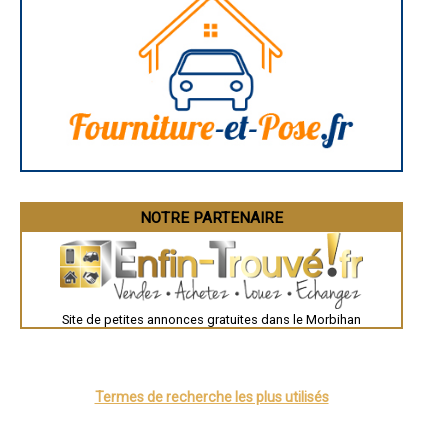
- Entreprise de carrelage / faïence à Guégon
- Entreprise de carrelage / faïence à Plougoumelen
- Entreprise de carrelage / faïence à Plumelin
- Entreprise de carrelage / faïence à La Gacilly
- Entreprise de carrelage / faïence à Guiscriff
- Entreprise de carrelage / faïence à Sainte-Anne-d'Auray
- Entreprise de carrelage / faïence à Bréhan
- Entreprise de carrelage / faïence à Bubry
- Entreprise de carrelage / faïence à Noyal-Muzillac
- Entreprise de carrelage / faïence à Groix
- Entreprise de carrelage / faïence à Saint-Dolay
- Entreprise de carrelage / faïence à Arzon
NOTRE PARTENAIRE
- Entreprise de carrelage / faïence à Bono
- Entreprise de carrelage / faïence à Saint-Pierre-Quiberon
- Entreprise de carrelage / faïence à Colpo
- Entreprise de carrelage / faïence à Meucon
- Entreprise de carrelage / faïence à Étel
- Entreprise de carrelage / faïence à Taupont
Site de petites annonces gratuites dans le Morbihan
- Entreprise de carrelage / faïence à Inguiniel
- Entreprise de carrelage / faïence à Treffléan
- Entreprise de carrelage / faïence à Malansac
- Entreprise de carrelage / faïence à Le Sourn
Termes de recherche les plus utilisés
- Entreprise de carrelage / faïence à Plouharnel
- Entreprise de carrelage / faïence à Saint-Thuriau
- Entreprise de carrelage / faïence à Marzan