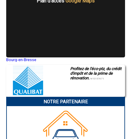
Plan d'accès
Google Maps
- Entreprise de rénovation immobilière à Bubry
- Entreprise de rénovation immobilière à Noyal-Muzillac
- Entreprise de rénovation immobilière à Groix
- Entreprise de rénovation immobilière à Saint-Dolay
- Entreprise de rénovation immobilière à Arzon
- Entreprise de rénovation immobilière à Bono
- Entreprise de rénovation immobilière à Saint-Pierre-Quiberon
- Entreprise de rénovation immobilière à Colpo
- Entreprise de rénovation immobilière à Meucon
- Entreprise de rénovation immobilière à Étel
- Entreprise de rénovation immobilière à Taupont
Bourg-en-Bresse
Saint-Quentin
- Entreprise de rénovation immobilière à Inguiniel
Profitez de l'éco-ptz, du crédit
Montluçon
- Entreprise de rénovation immobilière à Treffléan
d'impôt et de la prime de
Manosque
- Entreprise de rénovation immobilière à Malansac
rénovation.
Gap
N°E157671
- Entreprise de rénovation immobilière à Le Sourn
Nice
- Entreprise de rénovation immobilière à Plouharnel
Annonay
Charleville-Mézières
- Entreprise de rénovation immobilière à Saint-Thuriau
Pamiers
- Entreprise de rénovation immobilière à Marzan
NOTRE PARTENAIRE
Troyes
- Entreprise de rénovation immobilière à Langonnet
Narbonne
- Entreprise de rénovation immobilière à Peillac
Rodez
- Entreprise de rénovation immobilière à Landaul
Marseille
Caen
- Entreprise de rénovation immobilière à Pleucadeuc
Aurillac
- Entreprise de rénovation immobilière à Réguiny
Angoulême
- Entreprise de rénovation immobilière à Pénestin
La Rochelle
- Entreprise de rénovation immobilière à Moustoir-Ac
Bourges