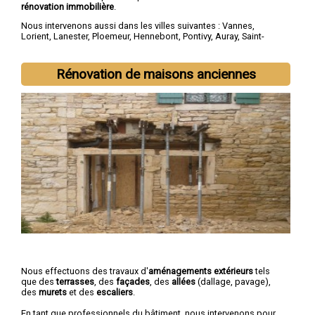
rénovation immobilière
.
Nous intervenons aussi dans les villes suivantes :
Vannes
,
Lorient
,
Lanester
,
Ploemeur
,
Hennebont
,
Pontivy
,
Auray
,
Saint-
Avé
,
Guidel
,
Quéven
Rénovation de maisons anciennes
Nous effectuons des travaux d'
aménagements extérieurs
tels
que des
terrasses
, des
façades
, des
allées
(dallage, pavage),
des
murets
et des
escaliers
.
En tant que professionnels du bâtiment, nous intervenons pour