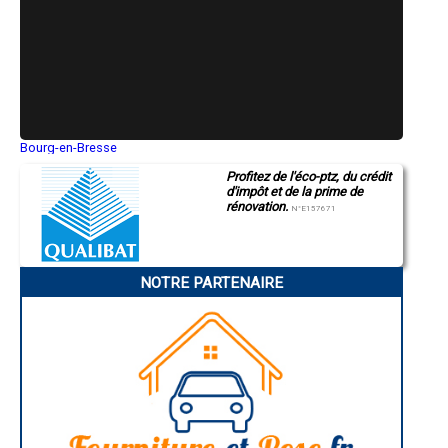
- Entreprise de rénovation immobilière à Groix
- Entreprise de rénovation immobilière à Saint-Dolay
- Entreprise de rénovation immobilière à Arzon
- Entreprise de rénovation immobilière à Bono
- Entreprise de rénovation immobilière à Saint-Pierre-Quiberon
- Entreprise de rénovation immobilière à Colpo
- Entreprise de rénovation immobilière à Meucon
- Entreprise de rénovation immobilière à Étel
- Entreprise de rénovation immobilière à Taupont
Bourg-en-Bresse
Saint-Quentin
- Entreprise de rénovation immobilière à Inguiniel
Profitez de l'éco-ptz, du crédit
Montluçon
- Entreprise de rénovation immobilière à Treffléan
d'impôt et de la prime de
Manosque
- Entreprise de rénovation immobilière à Malansac
rénovation.
Gap
N°E157671
- Entreprise de rénovation immobilière à Le Sourn
Nice
- Entreprise de rénovation immobilière à Plouharnel
Annonay
Charleville-Mézières
- Entreprise de rénovation immobilière à Saint-Thuriau
Pamiers
- Entreprise de rénovation immobilière à Marzan
NOTRE PARTENAIRE
Troyes
- Entreprise de rénovation immobilière à Langonnet
Narbonne
- Entreprise de rénovation immobilière à Peillac
Rodez
- Entreprise de rénovation immobilière à Landaul
Marseille
Caen
- Entreprise de rénovation immobilière à Pleucadeuc
Aurillac
- Entreprise de rénovation immobilière à Réguiny
Angoulême
- Entreprise de rénovation immobilière à Pénestin
La Rochelle
- Entreprise de rénovation immobilière à Moustoir-Ac
Bourges
- Entreprise de rénovation immobilière à Locmariaquer
Brive-la-Gaillarde
Dijon
- Entreprise de rénovation immobilière à Campénéac
Saint-Brieuc