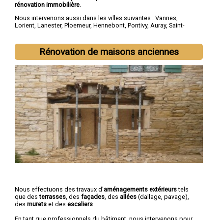
rénovation immobilière
.
Nous intervenons aussi dans les villes suivantes :
Vannes
,
Lorient
,
Lanester
,
Ploemeur
,
Hennebont
,
Pontivy
,
Auray
,
Saint-
Avé
,
Guidel
,
Quéven
Rénovation de maisons anciennes
Nous effectuons des travaux d'
aménagements extérieurs
tels
que des
terrasses
, des
façades
, des
allées
(dallage, pavage),
des
murets
et des
escaliers
.
En tant que professionnels du bâtiment, nous intervenons pour