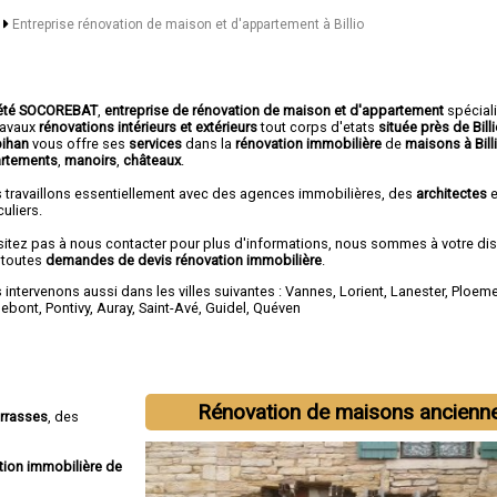
n
Entreprise rénovation de maison et d'appartement à Billio
été SOCOREBAT
,
entreprise de rénovation de maison et d'appartement
spécial
travaux
rénovations intérieurs et extérieurs
tout corps d'etats
située près de Bill
bihan
vous offre ses
services
dans la
rénovation immobilière
de
maisons à Bill
rtements
,
manoirs
,
châteaux
.
 travaillons essentiellement avec des agences immobilières, des
architectes
e
culiers.
sitez pas à nous contacter pour plus d'informations, nous sommes à votre di
 toutes
demandes de devis rénovation immobilière
.
intervenons aussi dans les villes suivantes :
Vannes
,
Lorient
,
Lanester
,
Ploeme
ebont
,
Pontivy
,
Auray
,
Saint-Avé
,
Guidel
,
Quéven
Rénovation de maisons ancienn
errasses
, des
tion immobilière de