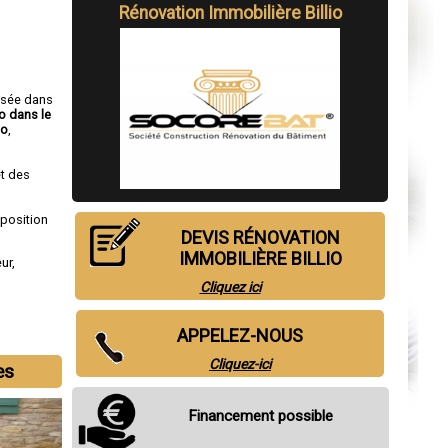
Rénovation Immobilière Billio
isée dans
io dans le
io
,
t des
sposition
DEVIS RÉNOVATION
IMMOBILIÈRE BILLIO
ur
,
Cliquez ici
APPELEZ-NOUS
Cliquez-ici
es
Financement possible