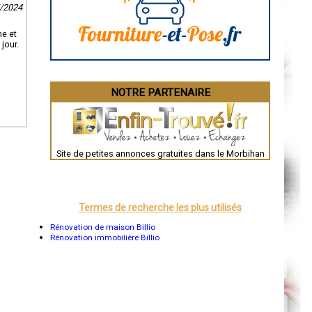
5/2024
La Rochelle
Bourges
Brive-la-Gaillarde
me et
Dijon
jour.
Saint-Brieuc
Guéret
Périgueux
Besançon
NOTRE PARTENAIRE
Valence
Évreux
Chartres
Brest
Nîmes
Toulouse
Site de petites annonces gratuites dans le Morbihan
Auch
Bordeaux
Montpellier
Rennes
Châteauroux
Termes de recherche les plus utilisés
Tours
Grenoble
Rénovation de maison Billio
Dole
Rénovation immobilière Billio
Mont-de-Marsan
Blois
Saint-Étienne
Le Puy-en-Velay
Nantes
Orléans
Cahors