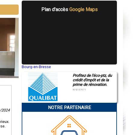
Plan d'accès
Google Maps
Bourg-en-Bresse
Saint-Quentin
Profitez de l'éco-ptz, du
Montluçon
crédit d'impôt et de la
Manosque
prime de rénovation.
Gap
Nice
N°E157671
Annonay
Charleville-Mézières
Pamiers
NOTRE PARTENAIRE
Troyes
6/2024
Narbonne
Rodez
Marseille
rieux.
Caen
ise.
Aurillac
Angoulême