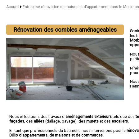
Accueil
Entreprise rénovation de maison et d'appartement dans le Morbiha
Rénovation des combles aménageables
Soci
les 
Mor
appa
Nous
parti
N'hé
pour
Nous 
Henn
Nous effectuons des travaux d'
aménagements extérieurs
tels que des
t
façades
, des
allées
(dallage, pavage), des
murets
et des
escaliers
.
En tant que professionnels du bâtiment, nous intervenons pour la
rénova
Billio d'appartements, de maisons et de commerces
.