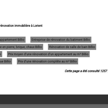
 rénovation immobilière à Lorient
 rénovation immobilière à Vannes
rénovation immobilière à Lanester
rénovation immobilière à Ploemeur
appartement Billio
Entreprise de rénovation du batiment Billio
rénovation immobilière à Hennebont
en pierre, brique, chaux Billio
Rénovation de salle de bain Billio
 rénovation immobilière à Pontivy
e rénovation immobilière à Auray
o
Prix moyen d'une rénovation d'un appartement au m² Billio
 rénovation immobilière à Guidel
rénovation immobilière à Saint-Avé
ue Billio
Prix d'une rénovation complête au m² Billio
 rénovation immobilière à Quéven
rénovation immobilière à Ploërmel
Cette page a été consulté 1257 f
novation immobilière à Larmor-Plage
e rénovation immobilière à Séné
 rénovation immobilière à Sarzeau
rénovation immobilière à Languidic
énovation immobilière à Questembert
e rénovation immobilière à Theix
 rénovation immobilière à Caudan
rénovation immobilière à Pluvigner