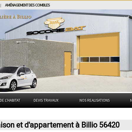
AMÉNAGEMENT DES COMBLES
|
lière à
Billio
DE L'HABITAT
DEVIS TRAVAUX
NOS REALISATIONS
ison et d'appartement à Billio 56420