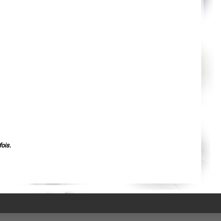
Agen
Mende
Angers
Cherbourg-Octeville
Reims
Saint-Dizier
Laval
Nancy
Verdun
Lorient
Metz
Nevers
Lille
Beauvais
Alençon
Calais
Clermont-Ferrand
Pau
Tarbes
Perpignan
ois.
Strasbourg
Mulhouse
Lyon
Vesoul
Chalon-sur-Saône
Le Mans
Chambéry
Annecy
Paris
Le Havre