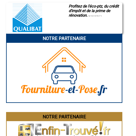
Saint-Quentin
- Aménagement de combles, aménageur à Inguiniel
Profitez de l'éco-ptz, du crédit
Montluçon
- Aménagement de combles, aménageur à Treffléan
d'impôt et de la prime de
Manosque
- Aménagement de combles, aménageur à Malansac
rénovation.
Gap
N°E157671
- Aménagement de combles, aménageur à Le Sourn
Nice
- Aménagement de combles, aménageur à Plouharnel
Annonay
Charleville-Mézières
- Aménagement de combles, aménageur à Saint-Thuriau
Pamiers
- Aménagement de combles, aménageur à Marzan
NOTRE PARTENAIRE
Troyes
- Aménagement de combles, aménageur à Langonnet
Narbonne
- Aménagement de combles, aménageur à Peillac
Rodez
- Aménagement de combles, aménageur à Landaul
Marseille
Caen
- Aménagement de combles, aménageur à Pleucadeuc
Aurillac
- Aménagement de combles, aménageur à Réguiny
Angoulême
- Aménagement de combles, aménageur à Pénestin
La Rochelle
- Aménagement de combles, aménageur à Moustoir-Ac
Bourges
- Aménagement de combles, aménageur à Locmariaquer
Brive-la-Gaillarde
Dijon
- Aménagement de combles, aménageur à Campénéac
Saint-Brieuc
- Aménagement de combles, aménageur à Lanouée
Guéret
- Aménagement de combles, aménageur à Malguénac
Périgueux
- Aménagement de combles, aménageur à Ménéac
Besançon
- Aménagement de combles, aménageur à Saint-Jacut-les-Pins
Valence
Évreux
- Aménagement de combles, aménageur à Naizin
Chartres
NOTRE PARTENAIRE
- Aménagement de combles, aménageur à Beignon
Brest
- Aménagement de combles, aménageur à La Trinité-sur-Mer
Nîmes
- Aménagement de combles, aménageur à Saint-Gildas-de-Rhuys
Toulouse
- Aménagement de combles, aménageur à Caden
Auch