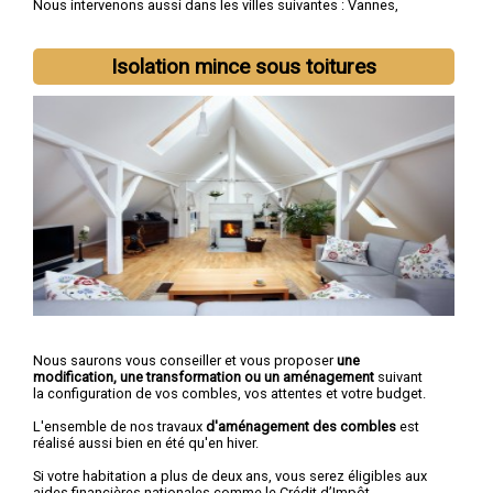
Nous intervenons aussi dans les villes suivantes :
Vannes
,
Lorient
,
Lanester
,
Ploemeur
,
Hennebont
,
Pontivy
,
Auray
,
Saint-
Avé
,
Guidel
,
Quéven
Isolation mince sous toitures
Nous saurons vous conseiller et vous proposer
une
modification, une transformation ou un aménagement
suivant
la configuration de vos combles, vos attentes et votre budget.
L'ensemble de nos travaux
d'aménagement des combles
est
réalisé aussi bien en été qu'en hiver.
Si votre habitation a plus de deux ans, vous serez éligibles aux
aides financières nationales comme le Crédit d’Impôt